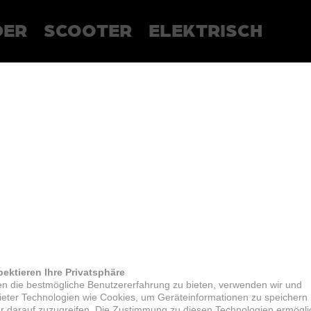
DER
SCOOTER
ELEKTRISCH
pektieren Ihre Privatsphäre
n die bestmögliche Benutzererfahrung zu bieten, verwenden wir und
bieter Technologien wie Cookies, um Geräteinformationen zu speichern
r darauf zuzugreifen. Die Zustimmung zu diesen Technologien ermögli