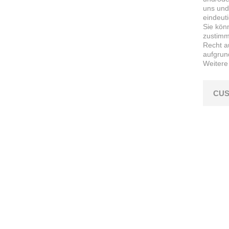
uns und
eindeut
Sie kön
zustimme
Recht a
aufgrun
Weitere
CUS