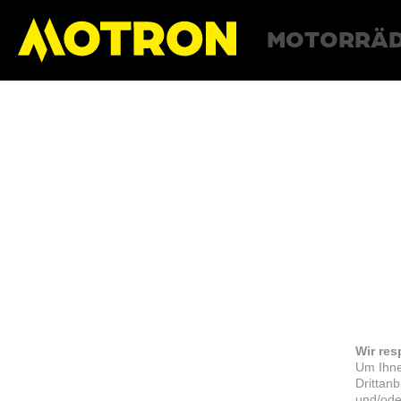
MOTORRÄ
Wir res
Um Ihne
Drittan
und/ode