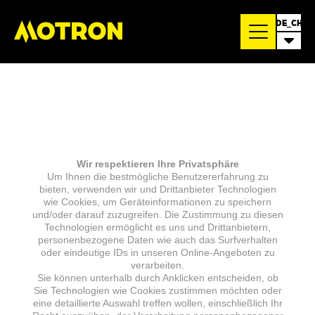
DE_CH
Wir respektieren Ihre Privatsphäre
Um Ihnen die bestmögliche Benutzererfahrung zu
bieten, verwenden wir und Drittanbieter Technologien
wie Cookies, um Geräteinformationen zu speichern
und/oder darauf zuzugreifen. Die Zustimmung zu diesen
Technologien ermöglicht es uns und Drittanbietern,
personenbezogene Daten wie auch das Surfverhalten
oder eindeutige IDs in unseren Online-Angeboten zu
verarbeiten.
Sie können unterhalb durch Anklicken entscheiden, ob
Sie Technologien wie Cookies zustimmen möchten oder
eine detaillierte Auswahl treffen wollen, einschließlich Ihr