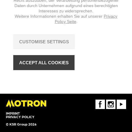
Recht auszuüben, der Verarbeitung personenbezogener
Daten durch Unternehmen aufgrund eines berechtigten
Interesses zu widersprechen.
Weitere Informationen erhalten Sie auf unserer
Privacy
Policy Seite
.
CUSTOMISE SETTINGS
ACCEPT ALL COOKIES
FaceBook
Instagram
Youtube
IMPRINT
PRIVACY POLICY
© KSR Group 2026