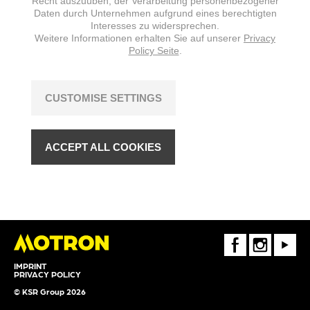
Recht auszuüben, der Verarbeitung personenbezogener
Daten durch Unternehmen aufgrund eines berechtigten
Interesses zu widersprechen.
Weitere Informationen erhalten Sie auf unserer
Privacy
Policy Seite
.
CUSTOMISE SETTINGS
ACCEPT ALL COOKIES
FaceBook
Instagram
Youtube
IMPRINT
PRIVACY POLICY
© KSR Group 2026