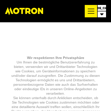
DE_CH
Wir respektieren Ihre Privatsphäre
Um Ihnen die bestmögliche Benutzererfahrung zu
bieten, verwenden wir und Drittanbieter Technologien
wie Cookies, um Geräteinformationen zu speichern
und/oder darauf zuzugreifen. Die Zustimmung zu diesen
Technologien ermöglicht es uns und Drittanbietern,
personenbezogene Daten wie auch das Surfverhalten
oder eindeutige IDs in unseren Online-Angeboten zu
verarbeiten.
Sie können unterhalb durch Anklicken entscheiden, ob
Sie Technologien wie Cookies zustimmen möchten oder
eine detaillierte Auswahl treffen wollen, einschließlich Ihr