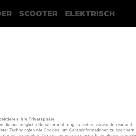
DER
SCOOTER
ELEKTRISCH
pektieren Ihre Privatsphäre
n die bestmögliche Benutzererfahrung zu bieten, verwenden wir und
bieter Technologien wie Cookies, um Geräteinformationen zu speichern
r darauf zuzugreifen. Die Zustimmung zu diesen Technologien ermögli