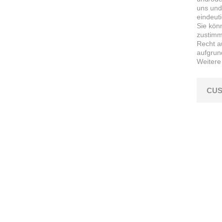
uns und
eindeut
Sie kön
zustimme
Recht a
aufgrun
Weitere
CUS