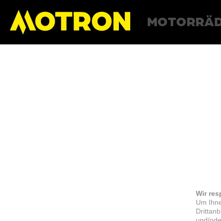
MOTORRÄ
Wir res
Um Ihne
Drittan
und/ode