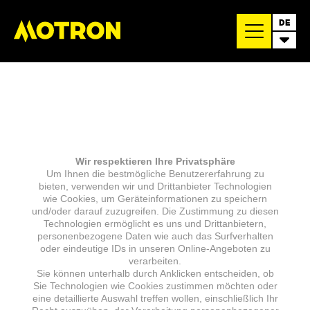
DE
Wir respektieren Ihre Privatsphäre
Um Ihnen die bestmögliche Benutzererfahrung zu
bieten, verwenden wir und Drittanbieter Technologien
wie Cookies, um Geräteinformationen zu speichern
und/oder darauf zuzugreifen. Die Zustimmung zu diesen
Technologien ermöglicht es uns und Drittanbietern,
personenbezogene Daten wie auch das Surfverhalten
oder eindeutige IDs in unseren Online-Angeboten zu
verarbeiten.
Sie können unterhalb durch Anklicken entscheiden, ob
Sie Technologien wie Cookies zustimmen möchten oder
eine detaillierte Auswahl treffen wollen, einschließlich Ihr