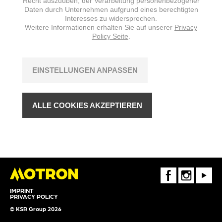
Recht auszuüben, der Verarbeitung personenbezogener
Daten durch Unternehmen aufgrund eines berechtigten
Interesses zu widersprechen.
Weitere Informationen erhalten Sie auf unserer
Privacy
Policy Seite
.
EINSTELLUNGEN ANPASSEN
ALLE COOKIES AKZEPTIEREN
FaceBook
Instagram
Youtube
IMPRINT
PRIVACY POLICY
© KSR Group 2026