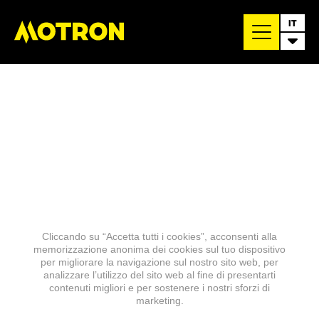
IT
Cliccando su “Accetta tutti i cookies”, acconsenti alla
memorizzazione anonima dei cookies sul tuo dispositivo
per migliorare la navigazione sul nostro sito web, per
analizzare l’utilizzo del sito web al fine di presentarti
contenuti migliori e per sostenere i nostri sforzi di
marketing.