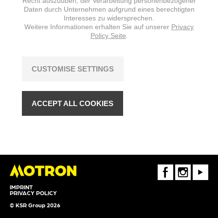
Recht auszuüben, der Verarbeitung personenbezogener
Daten durch Unternehmen aufgrund eines berechtigten
Interesses zu widersprechen.
Weitere Informationen erhalten Sie auf unserer
Privacy
Policy Seite
.
CUSTOMISE SETTINGS
ACCEPT ALL COOKIES
FaceBook
Instagram
Youtube
IMPRINT
PRIVACY POLICY
© KSR Group 2026