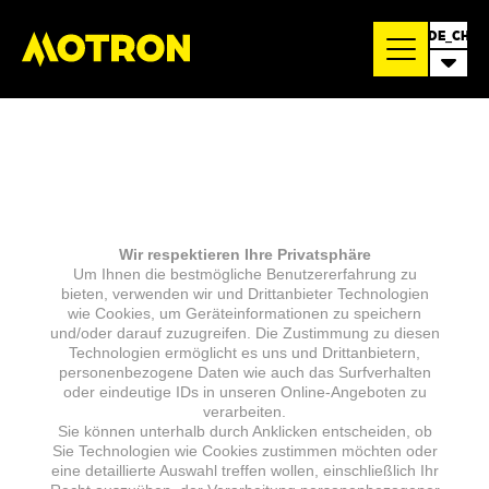
DE_CH
Wir respektieren Ihre Privatsphäre
Um Ihnen die bestmögliche Benutzererfahrung zu
bieten, verwenden wir und Drittanbieter Technologien
wie Cookies, um Geräteinformationen zu speichern
und/oder darauf zuzugreifen. Die Zustimmung zu diesen
Technologien ermöglicht es uns und Drittanbietern,
personenbezogene Daten wie auch das Surfverhalten
oder eindeutige IDs in unseren Online-Angeboten zu
verarbeiten.
Sie können unterhalb durch Anklicken entscheiden, ob
Sie Technologien wie Cookies zustimmen möchten oder
eine detaillierte Auswahl treffen wollen, einschließlich Ihr