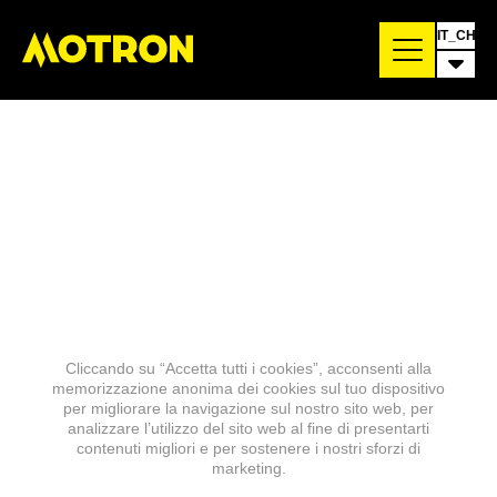
IT_CH
Cliccando su “Accetta tutti i cookies”, acconsenti alla
memorizzazione anonima dei cookies sul tuo dispositivo
per migliorare la navigazione sul nostro sito web, per
analizzare l’utilizzo del sito web al fine di presentarti
contenuti migliori e per sostenere i nostri sforzi di
marketing.