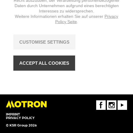
Recht auszuüben, der Verarbeitung personenbezogener
Daten durch Unternehmen aufgrund eines berechtigten
Interesses zu widersprechen.
Weitere Informationen erhalten Sie auf unserer
Privacy
Policy Seite
.
CUSTOMISE SETTINGS
ACCEPT ALL COOKIES
FaceBook
Instagram
Youtube
IMPRINT
PRIVACY POLICY
© KSR Group 2026