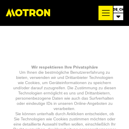
DE_CH
Wir respektieren Ihre Privatsphäre
Um Ihnen die bestmögliche Benutzererfahrung zu
bieten, verwenden wir und Drittanbieter Technologien
wie Cookies, um Geräteinformationen zu speichern
und/oder darauf zuzugreifen. Die Zustimmung zu diesen
Technologien ermöglicht es uns und Drittanbietern,
personenbezogene Daten wie auch das Surfverhalten
oder eindeutige IDs in unseren Online-Angeboten zu
verarbeiten.
Sie können unterhalb durch Anklicken entscheiden, ob
Sie Technologien wie Cookies zustimmen möchten oder
eine detaillierte Auswahl treffen wollen, einschließlich Ihr