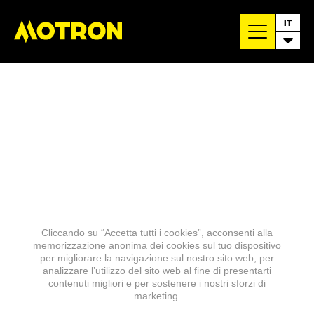
IT
Cliccando su “Accetta tutti i cookies”, acconsenti alla
memorizzazione anonima dei cookies sul tuo dispositivo
per migliorare la navigazione sul nostro sito web, per
analizzare l’utilizzo del sito web al fine di presentarti
contenuti migliori e per sostenere i nostri sforzi di
marketing.