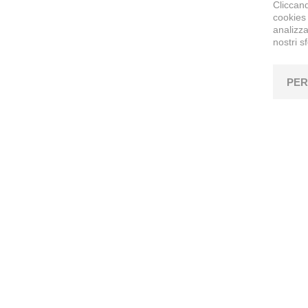
Cliccand
cookies 
analizza
nostri s
PER