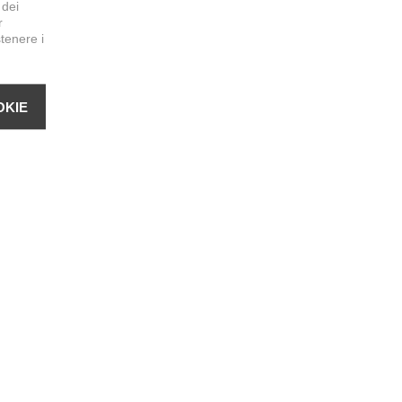
 dei
r
stenere i
OKIE