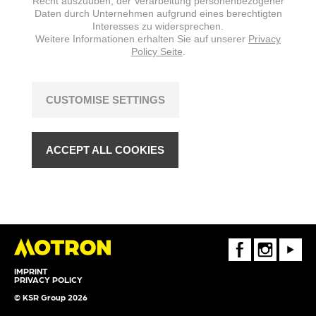
Recht auszuüben, der Verarbeitung personenbezogener
Daten durch Unternehmen aufgrund eines berechtigten
Interesses zu widersprechen.
Weitere Informationen erhalten Sie auf unserer
Privacy
Policy Seite
.
CUSTOMISE SETTINGS
ACCEPT ALL COOKIES
FaceBook
Instagram
Youtube
IMPRINT
PRIVACY POLICY
© KSR Group 2026