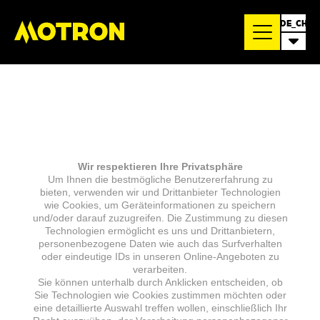
DE_CH
Wir respektieren Ihre Privatsphäre
Um Ihnen die bestmögliche Benutzererfahrung zu
bieten, verwenden wir und Drittanbieter Technologien
wie Cookies, um Geräteinformationen zu speichern
und/oder darauf zuzugreifen. Die Zustimmung zu diesen
Technologien ermöglicht es uns und Drittanbietern,
personenbezogene Daten wie auch das Surfverhalten
oder eindeutige IDs in unseren Online-Angeboten zu
verarbeiten.
Sie können unterhalb durch Anklicken entscheiden, ob
Sie Technologien wie Cookies zustimmen möchten oder
eine detaillierte Auswahl treffen wollen, einschließlich Ihr