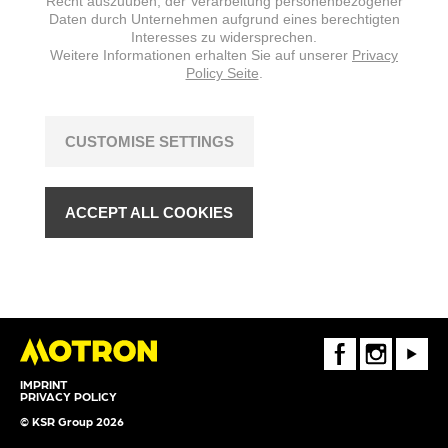
Recht auszuüben, der Verarbeitung personenbezogener
Daten durch Unternehmen aufgrund eines berechtigten
Interesses zu widersprechen.
Weitere Informationen erhalten Sie auf unserer
Privacy
Policy Seite
.
CUSTOMISE SETTINGS
ACCEPT ALL COOKIES
FaceBook
Instagram
Youtube
IMPRINT
PRIVACY POLICY
© KSR Group 2026