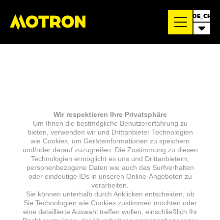
DE_CH
Wir respektieren Ihre Privatsphäre
Um Ihnen die bestmögliche Benutzererfahrung zu
bieten, verwenden wir und Drittanbieter Technologien
wie Cookies, um Geräteinformationen zu speichern
und/oder darauf zuzugreifen. Die Zustimmung zu diesen
Technologien ermöglicht es uns und Drittanbietern,
personenbezogene Daten wie auch das Surfverhalten
oder eindeutige IDs in unseren Online-Angeboten zu
verarbeiten.
Sie können unterhalb durch Anklicken entscheiden, ob
Sie Technologien wie Cookies zustimmen möchten oder
eine detaillierte Auswahl treffen wollen, einschließlich Ihr