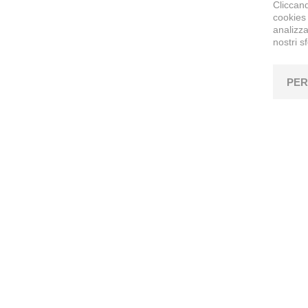
Cliccand
cookies 
analizza
nostri s
PER