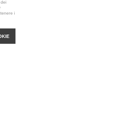
 dei
r
stenere i
OKIE