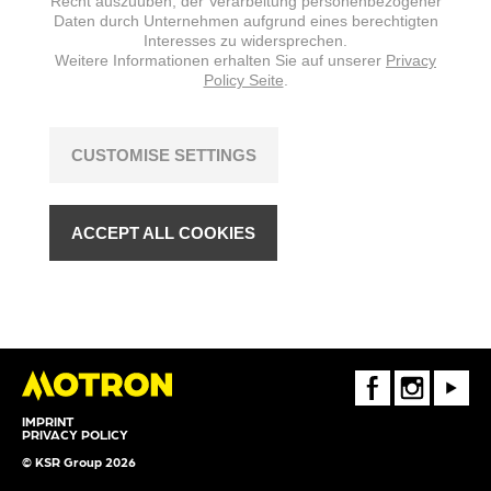
Recht auszuüben, der Verarbeitung personenbezogener
Daten durch Unternehmen aufgrund eines berechtigten
Interesses zu widersprechen.
Weitere Informationen erhalten Sie auf unserer
Privacy
Policy Seite
.
CUSTOMISE SETTINGS
ACCEPT ALL COOKIES
FaceBook
Instagram
Youtube
IMPRINT
PRIVACY POLICY
© KSR Group 2026