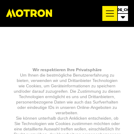
DE_CH
Wir respektieren Ihre Privatsphäre
Um Ihnen die bestmögliche Benutzererfahrung zu
bieten, verwenden wir und Drittanbieter Technologien
wie Cookies, um Geräteinformationen zu speichern
und/oder darauf zuzugreifen. Die Zustimmung zu diesen
Technologien ermöglicht es uns und Drittanbietern,
personenbezogene Daten wie auch das Surfverhalten
oder eindeutige IDs in unseren Online-Angeboten zu
verarbeiten.
Sie können unterhalb durch Anklicken entscheiden, ob
Sie Technologien wie Cookies zustimmen möchten oder
eine detaillierte Auswahl treffen wollen, einschließlich Ihr