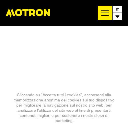
IT
Cliccando su “Accetta tutti i cookies”, acconsenti alla
memorizzazione anonima dei cookies sul tuo dispositivo
per migliorare la navigazione sul nostro sito web, per
analizzare l’utilizzo del sito web al fine di presentarti
contenuti migliori e per sostenere i nostri sforzi di
marketing.