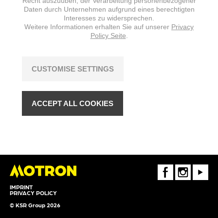
Recht auszuüben, der Verarbeitung personenbezogener
Daten durch Unternehmen aufgrund eines berechtigten
Interesses zu widersprechen.
Weitere Informationen erhalten Sie auf unserer
Privacy
Policy Seite
.
CUSTOMISE SETTINGS
ACCEPT ALL COOKIES
FaceBook
Instagram
Youtube
IMPRINT
PRIVACY POLICY
© KSR Group 2026