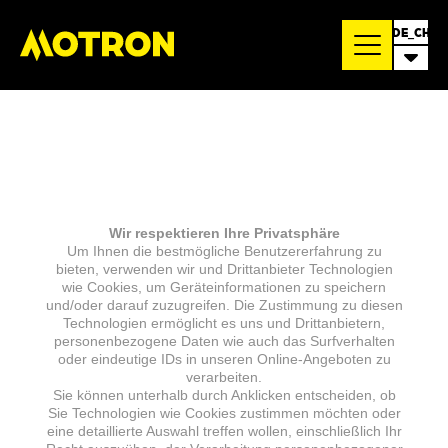
DE_CH
Wir respektieren Ihre Privatsphäre
Um Ihnen die bestmögliche Benutzererfahrung zu
bieten, verwenden wir und Drittanbieter Technologien
wie Cookies, um Geräteinformationen zu speichern
und/oder darauf zuzugreifen. Die Zustimmung zu diesen
Technologien ermöglicht es uns und Drittanbietern,
personenbezogene Daten wie auch das Surfverhalten
oder eindeutige IDs in unseren Online-Angeboten zu
verarbeiten.
Sie können unterhalb durch Anklicken entscheiden, ob
Sie Technologien wie Cookies zustimmen möchten oder
eine detaillierte Auswahl treffen wollen, einschließlich Ihr