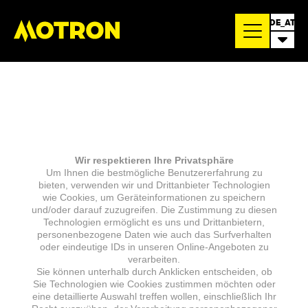
DE_AT
Wir respektieren Ihre Privatsphäre
Um Ihnen die bestmögliche Benutzererfahrung zu
bieten, verwenden wir und Drittanbieter Technologien
wie Cookies, um Geräteinformationen zu speichern
und/oder darauf zuzugreifen. Die Zustimmung zu diesen
Technologien ermöglicht es uns und Drittanbietern,
personenbezogene Daten wie auch das Surfverhalten
oder eindeutige IDs in unseren Online-Angeboten zu
verarbeiten.
Sie können unterhalb durch Anklicken entscheiden, ob
Sie Technologien wie Cookies zustimmen möchten oder
eine detaillierte Auswahl treffen wollen, einschließlich Ihr