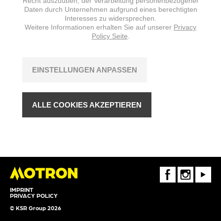
Recht auszuüben, der Verarbeitung personenbezogener
Daten durch Unternehmen aufgrund eines berechtigten
Interesses zu widersprechen.
Weitere Informationen erhalten Sie auf unserer
Privacy
Policy Seite
.
EINSTELLUNGEN ANPASSEN
ALLE COOKIES AKZEPTIEREN
FaceBook
Instagram
Youtube
IMPRINT
PRIVACY POLICY
© KSR Group 2026