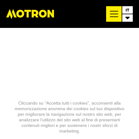
IT
Cliccando su “Accetta tutti i cookies”, acconsenti alla
memorizzazione anonima dei cookies sul tuo dispositivo
per migliorare la navigazione sul nostro sito web, per
analizzare l’utilizzo del sito web al fine di presentarti
contenuti migliori e per sostenere i nostri sforzi di
marketing.