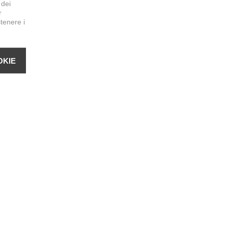
 dei
r
stenere i
OKIE