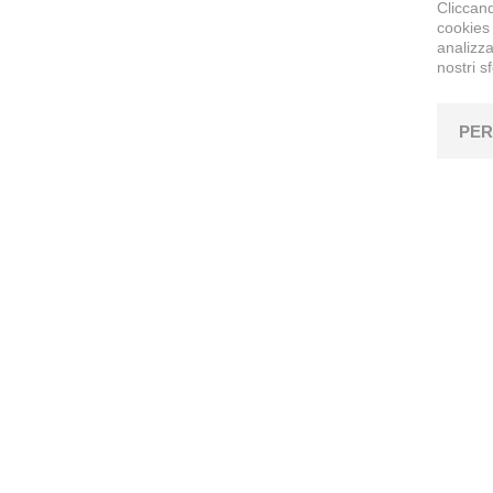
Cliccand
cookies 
analizza
nostri s
PER