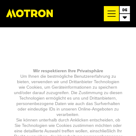
DE
Wir respektieren Ihre Privatsphäre
Um Ihnen die bestmögliche Benutzererfahrung zu
bieten, verwenden wir und Drittanbieter Technologien
wie Cookies, um Geräteinformationen zu speichern
und/oder darauf zuzugreifen. Die Zustimmung zu diesen
Technologien ermöglicht es uns und Drittanbietern,
personenbezogene Daten wie auch das Surfverhalten
oder eindeutige IDs in unseren Online-Angeboten zu
verarbeiten.
Sie können unterhalb durch Anklicken entscheiden, ob
Sie Technologien wie Cookies zustimmen möchten oder
eine detaillierte Auswahl treffen wollen, einschließlich Ihr