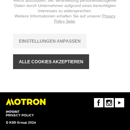
Recht auszuüben, der Verarbeitung personenbezogener
Daten durch Unternehmen aufgrund eines berechtigten
Interesses zu widersprechen.
Weitere Informationen erhalten Sie auf unserer
Privacy
Policy Seite
.
EINSTELLUNGEN ANPASSEN
ALLE COOKIES AKZEPTIEREN
FaceBook
Instagram
Youtube
IMPRINT
PRIVACY POLICY
© KSR Group 2026