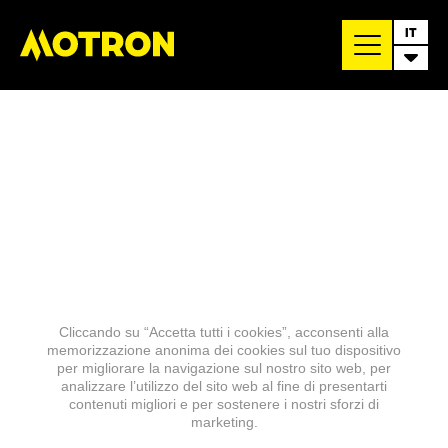
IT
Cliccando su “Accetta tutti i cookies”, acconsenti alla
memorizzazione anonima dei cookies sul tuo dispositivo
per migliorare la navigazione sul nostro sito web, per
analizzare l’utilizzo del sito web al fine di presentarti
contenuti migliori e per sostenere i nostri sforzi di
marketing.