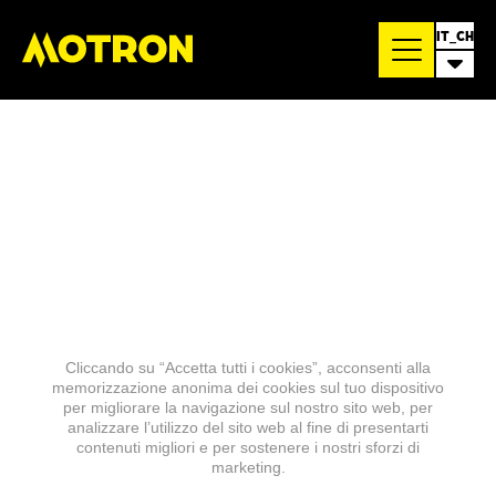
IT_CH
Cliccando su “Accetta tutti i cookies”, acconsenti alla
memorizzazione anonima dei cookies sul tuo dispositivo
per migliorare la navigazione sul nostro sito web, per
analizzare l’utilizzo del sito web al fine di presentarti
contenuti migliori e per sostenere i nostri sforzi di
marketing.