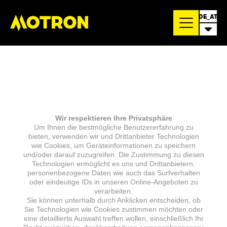
DE_AT
Wir respektieren Ihre Privatsphäre
Um Ihnen die bestmögliche Benutzererfahrung zu
bieten, verwenden wir und Drittanbieter Technologien
wie Cookies, um Geräteinformationen zu speichern
und/oder darauf zuzugreifen. Die Zustimmung zu diesen
Technologien ermöglicht es uns und Drittanbietern,
personenbezogene Daten wie auch das Surfverhalten
oder eindeutige IDs in unseren Online-Angeboten zu
verarbeiten.
Sie können unterhalb durch Anklicken entscheiden, ob
Sie Technologien wie Cookies zustimmen möchten oder
eine detaillierte Auswahl treffen wollen, einschließlich Ihr