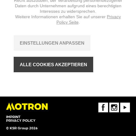
Recht auszuüben, der Verarbeitung personenbezogener
Daten durch Unternehmen aufgrund eines berechtigten
Interesses zu widersprechen.
Weitere Informationen erhalten Sie auf unserer
Privacy
Policy Seite
.
EINSTELLUNGEN ANPASSEN
ALLE COOKIES AKZEPTIEREN
FaceBook
Instagram
Youtube
IMPRINT
PRIVACY POLICY
© KSR Group 2026