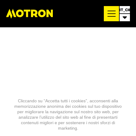
IT_CH
Cliccando su “Accetta tutti i cookies”, acconsenti alla
memorizzazione anonima dei cookies sul tuo dispositivo
per migliorare la navigazione sul nostro sito web, per
analizzare l’utilizzo del sito web al fine di presentarti
contenuti migliori e per sostenere i nostri sforzi di
marketing.