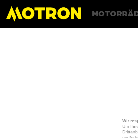
MOTORRÄ
Wir res
Um Ihne
Drittan
und/ode