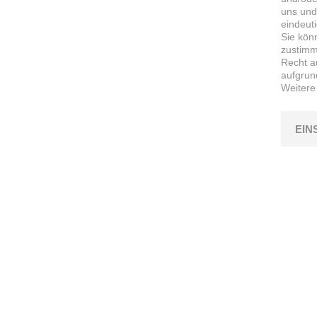
uns und
eindeut
Sie kön
zustimme
Recht a
aufgrun
Weitere
EIN