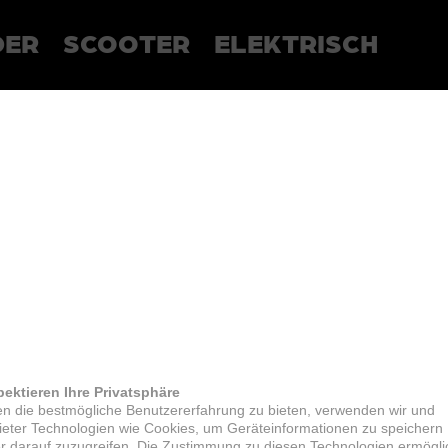
DER
SCOOTER
ELEKTRISCH
pektieren Ihre Privatsphäre
n die bestmögliche Benutzererfahrung zu bieten, verwenden wir und
bieter Technologien wie Cookies, um Geräteinformationen zu speichern
r darauf zuzugreifen. Die Zustimmung zu diesen Technologien ermögli