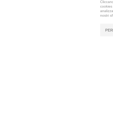
Cliccand
cookies 
analizza
nostri s
PER