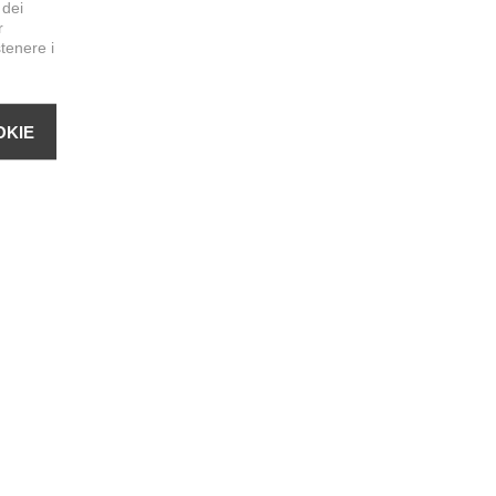
 dei
r
stenere i
OKIE