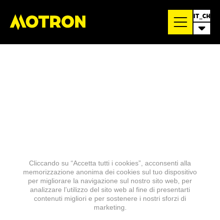
IT_CH
Cliccando su “Accetta tutti i cookies”, acconsenti alla
memorizzazione anonima dei cookies sul tuo dispositivo
per migliorare la navigazione sul nostro sito web, per
analizzare l’utilizzo del sito web al fine di presentarti
contenuti migliori e per sostenere i nostri sforzi di
marketing.