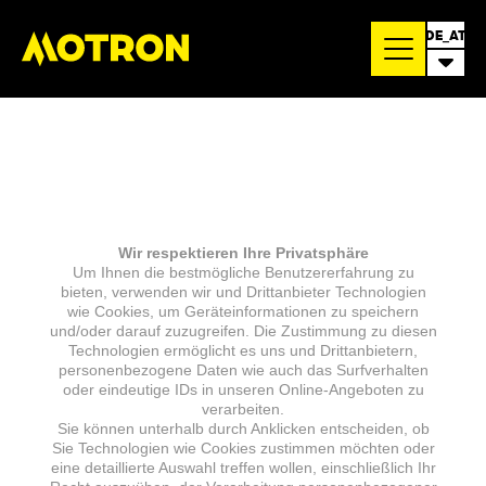
DE_AT
Wir respektieren Ihre Privatsphäre
Um Ihnen die bestmögliche Benutzererfahrung zu
bieten, verwenden wir und Drittanbieter Technologien
wie Cookies, um Geräteinformationen zu speichern
und/oder darauf zuzugreifen. Die Zustimmung zu diesen
Technologien ermöglicht es uns und Drittanbietern,
personenbezogene Daten wie auch das Surfverhalten
oder eindeutige IDs in unseren Online-Angeboten zu
verarbeiten.
Sie können unterhalb durch Anklicken entscheiden, ob
Sie Technologien wie Cookies zustimmen möchten oder
eine detaillierte Auswahl treffen wollen, einschließlich Ihr