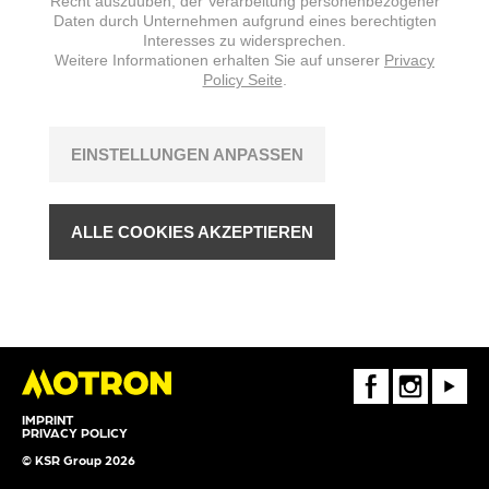
Recht auszuüben, der Verarbeitung personenbezogener
Daten durch Unternehmen aufgrund eines berechtigten
Interesses zu widersprechen.
Weitere Informationen erhalten Sie auf unserer
Privacy
Policy Seite
.
EINSTELLUNGEN ANPASSEN
ALLE COOKIES AKZEPTIEREN
FaceBook
Instagram
Youtube
IMPRINT
PRIVACY POLICY
© KSR Group 2026