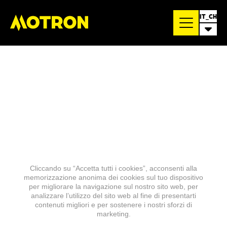
IT_CH
Cliccando su “Accetta tutti i cookies”, acconsenti alla
memorizzazione anonima dei cookies sul tuo dispositivo
per migliorare la navigazione sul nostro sito web, per
analizzare l’utilizzo del sito web al fine di presentarti
contenuti migliori e per sostenere i nostri sforzi di
marketing.