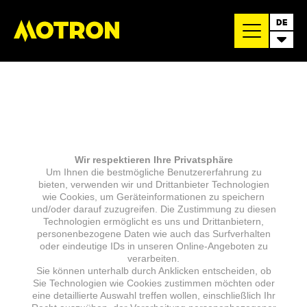
DE
Wir respektieren Ihre Privatsphäre
Um Ihnen die bestmögliche Benutzererfahrung zu
bieten, verwenden wir und Drittanbieter Technologien
wie Cookies, um Geräteinformationen zu speichern
und/oder darauf zuzugreifen. Die Zustimmung zu diesen
Technologien ermöglicht es uns und Drittanbietern,
personenbezogene Daten wie auch das Surfverhalten
oder eindeutige IDs in unseren Online-Angeboten zu
verarbeiten.
Sie können unterhalb durch Anklicken entscheiden, ob
Sie Technologien wie Cookies zustimmen möchten oder
eine detaillierte Auswahl treffen wollen, einschließlich Ihr