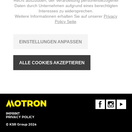
Recht auszuüben, der Verarbeitung personenbezogener
Daten durch Unternehmen aufgrund eines berechtigten
Interesses zu widersprechen.
Weitere Informationen erhalten Sie auf unserer
Privacy
Policy Seite
.
EINSTELLUNGEN ANPASSEN
ALLE COOKIES AKZEPTIEREN
FaceBook
Instagram
Youtube
IMPRINT
PRIVACY POLICY
© KSR Group 2026