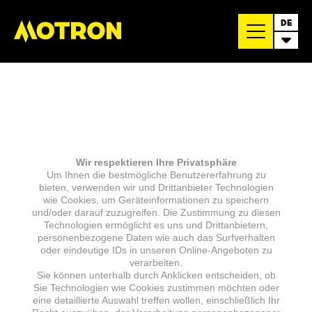
DE
Wir respektieren Ihre Privatsphäre
Um Ihnen die bestmögliche Benutzererfahrung zu
bieten, verwenden wir und Drittanbieter Technologien
wie Cookies, um Geräteinformationen zu speichern
und/oder darauf zuzugreifen. Die Zustimmung zu diesen
Technologien ermöglicht es uns und Drittanbietern,
personenbezogene Daten wie auch das Surfverhalten
oder eindeutige IDs in unseren Online-Angeboten zu
verarbeiten.
Sie können unterhalb durch Anklicken entscheiden, ob
Sie Technologien wie Cookies zustimmen möchten oder
eine detaillierte Auswahl treffen wollen, einschließlich Ihr