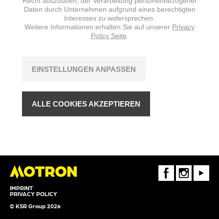
Recht auszuüben, der Verarbeitung personenbezogener
Daten durch Unternehmen aufgrund eines berechtigten
Interesses zu widersprechen.
Weitere Informationen erhalten Sie auf unserer
Privacy
Policy Seite
.
EINSTELLUNGEN ANPASSEN
ALLE COOKIES AKZEPTIEREN
FaceBook
Instagram
Youtube
IMPRINT
PRIVACY POLICY
© KSR Group 2026