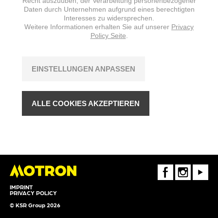
Recht auszuüben, der Verarbeitung personenbezogener
Daten durch Unternehmen aufgrund eines berechtigten
Interesses zu widersprechen.
Weitere Informationen erhalten Sie auf unserer
Privacy
Policy Seite
.
EINSTELLUNGEN ANPASSEN
ALLE COOKIES AKZEPTIEREN
FaceBook
Instagram
Youtube
IMPRINT
PRIVACY POLICY
© KSR Group 2026