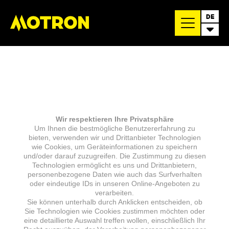
DE
Wir respektieren Ihre Privatsphäre
Um Ihnen die bestmögliche Benutzererfahrung zu
bieten, verwenden wir und Drittanbieter Technologien
wie Cookies, um Geräteinformationen zu speichern
und/oder darauf zuzugreifen. Die Zustimmung zu diesen
Technologien ermöglicht es uns und Drittanbietern,
personenbezogene Daten wie auch das Surfverhalten
oder eindeutige IDs in unseren Online-Angeboten zu
verarbeiten.
Sie können unterhalb durch Anklicken entscheiden, ob
Sie Technologien wie Cookies zustimmen möchten oder
eine detaillierte Auswahl treffen wollen, einschließlich Ihr