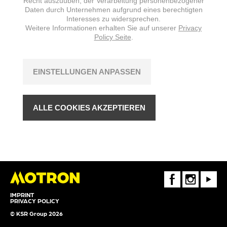
Recht auszuüben, der Verarbeitung personenbezogener
Daten durch Unternehmen aufgrund eines berechtigten
Interesses zu widersprechen.
Weitere Informationen erhalten Sie auf unserer
Privacy
Policy Seite
.
EINSTELLUNGEN ANPASSEN
ALLE COOKIES AKZEPTIEREN
FaceBook
Instagram
Youtube
IMPRINT
PRIVACY POLICY
© KSR Group 2026