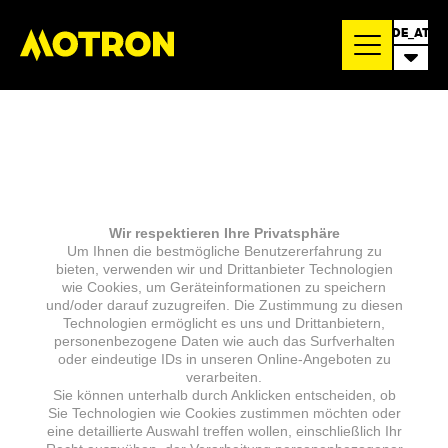
DE_AT
Wir respektieren Ihre Privatsphäre
Um Ihnen die bestmögliche Benutzererfahrung zu
bieten, verwenden wir und Drittanbieter Technologien
wie Cookies, um Geräteinformationen zu speichern
und/oder darauf zuzugreifen. Die Zustimmung zu diesen
Technologien ermöglicht es uns und Drittanbietern,
personenbezogene Daten wie auch das Surfverhalten
oder eindeutige IDs in unseren Online-Angeboten zu
verarbeiten.
Sie können unterhalb durch Anklicken entscheiden, ob
Sie Technologien wie Cookies zustimmen möchten oder
eine detaillierte Auswahl treffen wollen, einschließlich Ihr