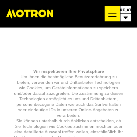
DE_AT
Wir respektieren Ihre Privatsphäre
Um Ihnen die bestmögliche Benutzererfahrung zu
bieten, verwenden wir und Drittanbieter Technologien
wie Cookies, um Geräteinformationen zu speichern
und/oder darauf zuzugreifen. Die Zustimmung zu diesen
Technologien ermöglicht es uns und Drittanbietern,
personenbezogene Daten wie auch das Surfverhalten
oder eindeutige IDs in unseren Online-Angeboten zu
verarbeiten.
Sie können unterhalb durch Anklicken entscheiden, ob
Sie Technologien wie Cookies zustimmen möchten oder
eine detaillierte Auswahl treffen wollen, einschließlich Ihr