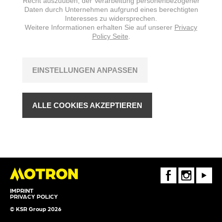
Recht auszuüben, der Verarbeitung personenbezogener
Daten durch Unternehmen aufgrund eines berechtigten
Interesses zu widersprechen.
Weitere Informationen erhalten Sie auf unserer
Privacy
Policy Seite
.
EINSTELLUNGEN ANPASSEN
ALLE COOKIES AKZEPTIEREN
FaceBook
Instagram
Youtube
IMPRINT
PRIVACY POLICY
© KSR Group 2026