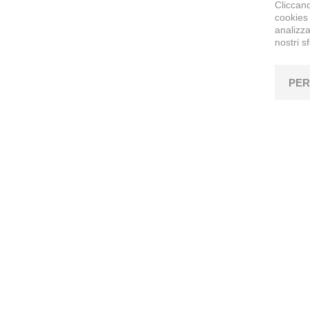
Cliccand
cookies 
analizza
nostri s
PER