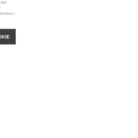
 dei
r
stenere i
OKIE