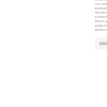
uns und
eindeut
Sie kön
zustimme
Recht a
aufgrun
Weitere
EIN