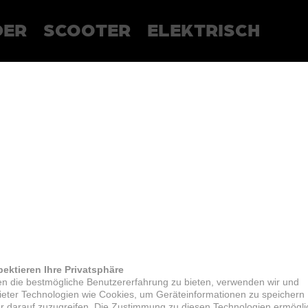
DER
SCOOTER
ELEKTRISCH
pektieren Ihre Privatsphäre
n die bestmögliche Benutzererfahrung zu bieten, verwenden wir und
bieter Technologien wie Cookies, um Geräteinformationen zu speichern
r darauf zuzugreifen. Die Zustimmung zu diesen Technologien ermögli