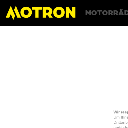
MOTORRÄ
Wir res
Um Ihne
Drittan
und/ode