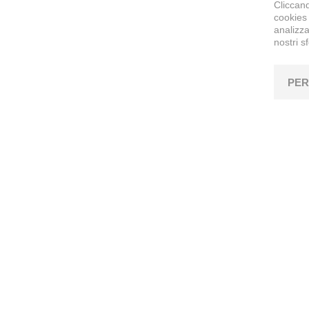
Cliccand
cookies 
analizza
nostri s
PER