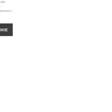
 dei
r
stenere i
OKIE