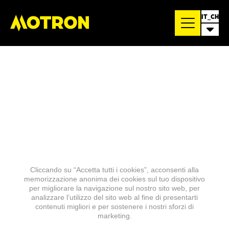
IT_CH
Cliccando su “Accetta tutti i cookies”, acconsenti alla
memorizzazione anonima dei cookies sul tuo dispositivo
per migliorare la navigazione sul nostro sito web, per
analizzare l’utilizzo del sito web al fine di presentarti
contenuti migliori e per sostenere i nostri sforzi di
marketing.