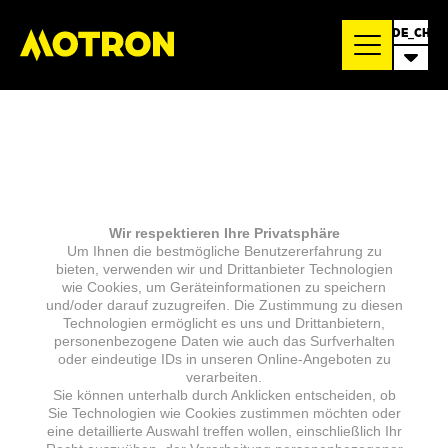
DE_CH
Wir respektieren Ihre Privatsphäre
Um Ihnen die bestmögliche Benutzererfahrung zu
bieten, verwenden wir und Drittanbieter Technologien
wie Cookies, um Geräteinformationen zu speichern
und/oder darauf zuzugreifen. Die Zustimmung zu diesen
Technologien ermöglicht es uns und Drittanbietern,
personenbezogene Daten wie auch das Surfverhalten
oder eindeutige IDs in unseren Online-Angeboten zu
verarbeiten.
Sie können unterhalb durch Anklicken entscheiden, ob
Sie Technologien wie Cookies zustimmen möchten oder
eine detaillierte Auswahl treffen wollen, einschließlich Ihr