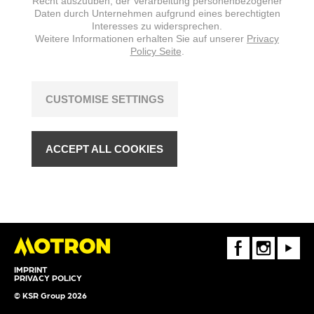
Recht auszuüben, der Verarbeitung personenbezogener
Daten durch Unternehmen aufgrund eines berechtigten
Interesses zu widersprechen.
Weitere Informationen erhalten Sie auf unserer
Privacy
Policy Seite
.
CUSTOMISE SETTINGS
ACCEPT ALL COOKIES
FaceBook
Instagram
Youtube
IMPRINT
PRIVACY POLICY
© KSR Group 2026