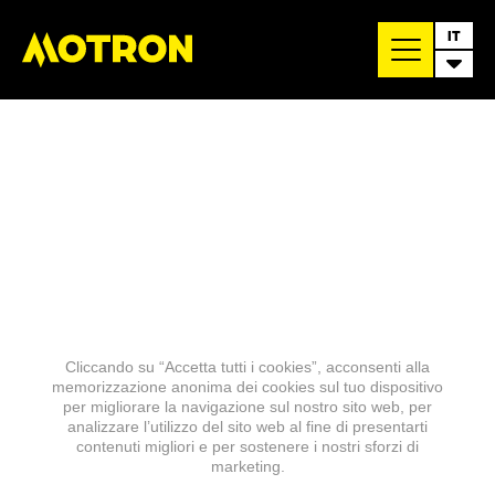
IT
Cliccando su “Accetta tutti i cookies”, acconsenti alla
memorizzazione anonima dei cookies sul tuo dispositivo
per migliorare la navigazione sul nostro sito web, per
analizzare l’utilizzo del sito web al fine di presentarti
contenuti migliori e per sostenere i nostri sforzi di
marketing.