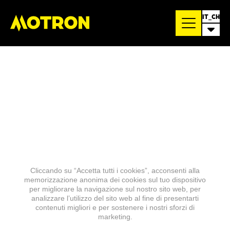
IT_CH
Cliccando su “Accetta tutti i cookies”, acconsenti alla
memorizzazione anonima dei cookies sul tuo dispositivo
per migliorare la navigazione sul nostro sito web, per
analizzare l’utilizzo del sito web al fine di presentarti
contenuti migliori e per sostenere i nostri sforzi di
marketing.