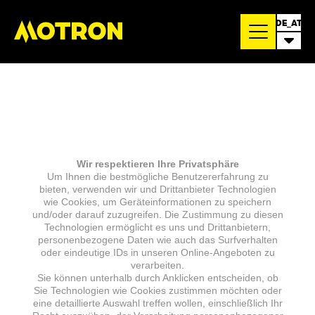
DE_AT
Wir respektieren Ihre Privatsphäre
Um Ihnen die bestmögliche Benutzererfahrung zu
bieten, verwenden wir und Drittanbieter Technologien
wie Cookies, um Geräteinformationen zu speichern
und/oder darauf zuzugreifen. Die Zustimmung zu diesen
Technologien ermöglicht es uns und Drittanbietern,
personenbezogene Daten wie auch das Surfverhalten
oder eindeutige IDs in unseren Online-Angeboten zu
verarbeiten.
Sie können unterhalb durch Anklicken entscheiden, ob
Sie Technologien wie Cookies zustimmen möchten oder
eine detaillierte Auswahl treffen wollen, einschließlich Ihr