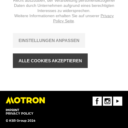
Recht auszuüben, der Verarbeitung personenbezogener
Daten durch Unternehmen aufgrund eines berechtigten
Interesses zu widersprechen.
Weitere Informationen erhalten Sie auf unserer
Privacy
Policy Seite
.
EINSTELLUNGEN ANPASSEN
ALLE COOKIES AKZEPTIEREN
FaceBook
Instagram
Youtube
IMPRINT
PRIVACY POLICY
© KSR Group 2026