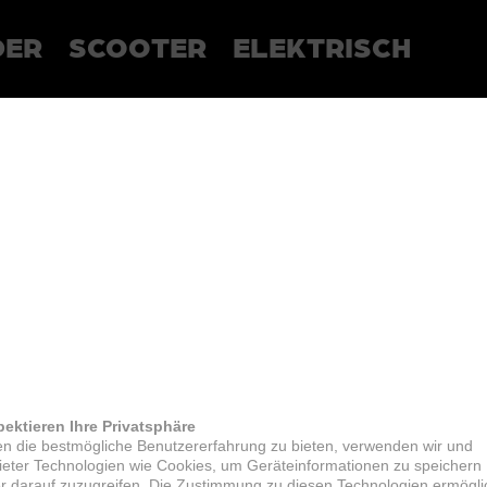
DER
SCOOTER
ELEKTRISCH
pektieren Ihre Privatsphäre
n die bestmögliche Benutzererfahrung zu bieten, verwenden wir und
bieter Technologien wie Cookies, um Geräteinformationen zu speichern
r darauf zuzugreifen. Die Zustimmung zu diesen Technologien ermögli