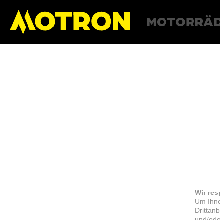
MOTORRÄ
Wir res
Um Ihne
Drittan
und/ode