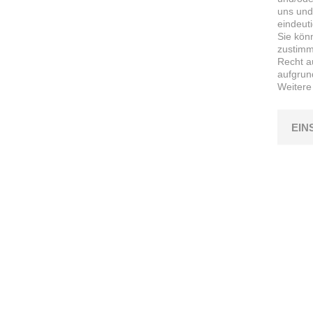
uns und
eindeut
Sie kön
zustimme
Recht a
aufgrun
Weitere
EIN