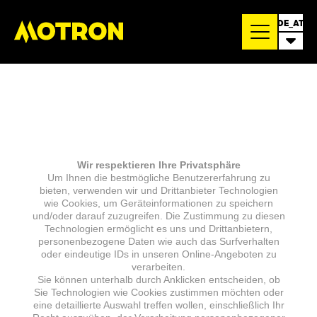
DE_AT
Wir respektieren Ihre Privatsphäre
Um Ihnen die bestmögliche Benutzererfahrung zu
bieten, verwenden wir und Drittanbieter Technologien
wie Cookies, um Geräteinformationen zu speichern
und/oder darauf zuzugreifen. Die Zustimmung zu diesen
Technologien ermöglicht es uns und Drittanbietern,
personenbezogene Daten wie auch das Surfverhalten
oder eindeutige IDs in unseren Online-Angeboten zu
verarbeiten.
Sie können unterhalb durch Anklicken entscheiden, ob
Sie Technologien wie Cookies zustimmen möchten oder
eine detaillierte Auswahl treffen wollen, einschließlich Ihr