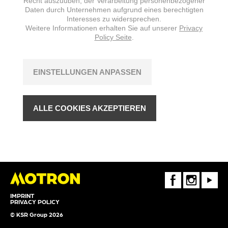
Recht auszuüben, der Verarbeitung personenbezogener
Daten durch Unternehmen aufgrund eines berechtigten
Interesses zu widersprechen.
Weitere Informationen erhalten Sie auf unserer
Privacy
Policy Seite
.
EINSTELLUNGEN ANPASSEN
ALLE COOKIES AKZEPTIEREN
FaceBook
Instagram
Youtube
IMPRINT
PRIVACY POLICY
© KSR Group 2026