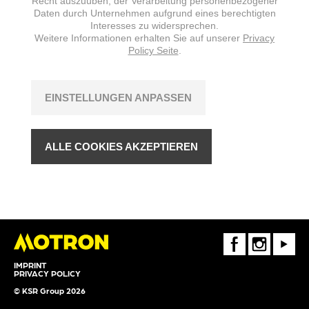
Recht auszuüben, der Verarbeitung personenbezogener
Daten durch Unternehmen aufgrund eines berechtigten
Interesses zu widersprechen.
Weitere Informationen erhalten Sie auf unserer
Privacy
Policy Seite
.
EINSTELLUNGEN ANPASSEN
ALLE COOKIES AKZEPTIEREN
FaceBook
Instagram
Youtube
IMPRINT
PRIVACY POLICY
© KSR Group 2026