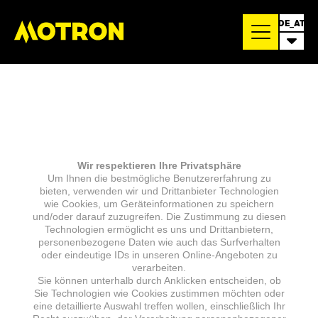
DE_AT
Wir respektieren Ihre Privatsphäre
Um Ihnen die bestmögliche Benutzererfahrung zu
bieten, verwenden wir und Drittanbieter Technologien
wie Cookies, um Geräteinformationen zu speichern
und/oder darauf zuzugreifen. Die Zustimmung zu diesen
Technologien ermöglicht es uns und Drittanbietern,
personenbezogene Daten wie auch das Surfverhalten
oder eindeutige IDs in unseren Online-Angeboten zu
verarbeiten.
Sie können unterhalb durch Anklicken entscheiden, ob
Sie Technologien wie Cookies zustimmen möchten oder
eine detaillierte Auswahl treffen wollen, einschließlich Ihr